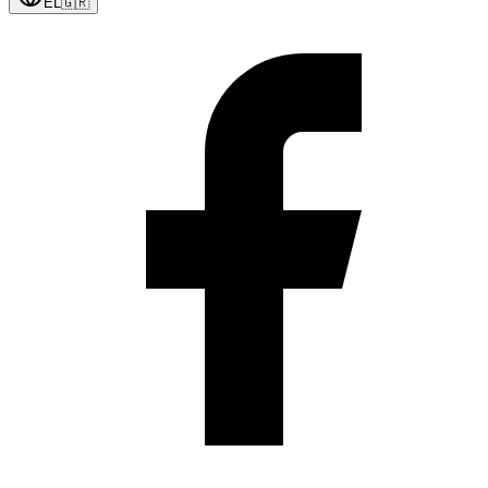
EL
🇬🇷