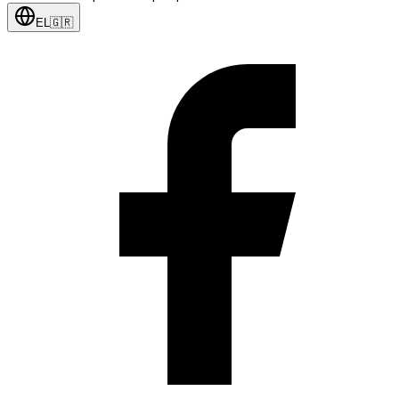
EL
🇬🇷